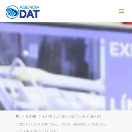
Skip
Agencia
to
DAT
content
HOME
HOME
LA PROVINCIA LANZÓ UNA LÍNEA DE
CRÉDITO PARA COMPRA DE MAQUINARIA DESTINADA AL
SECTOR AGROPECUARIO