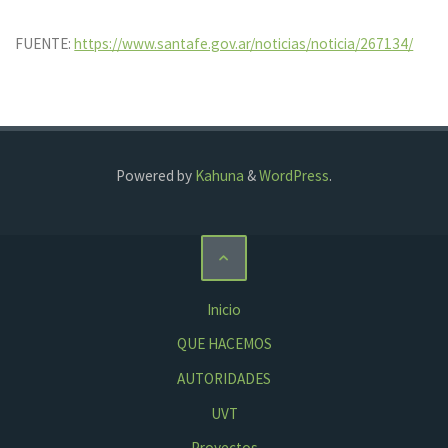
FUENTE:
https://www.santafe.gov.ar/noticias/noticia/267134/
Powered by
Kahuna
&
WordPress
.
Inicio
QUE HACEMOS
AUTORIDADES
UVT
Proyectos