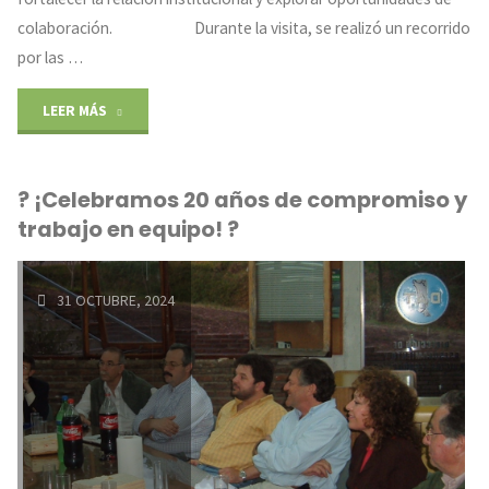
colaboración. Durante la visita, se realizó un recorrido
por las …
"Visita
LEER MÁS
Institucional
? ¡Celebramos 20 años de compromiso y
Banco
trabajo en equipo! ?
Macro"
31 OCTUBRE, 2024