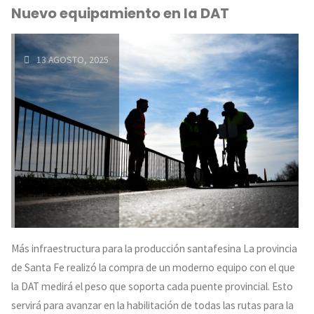
Nuevo equipamiento en la DAT
Ordinaria
N.º
13 AGOSTO, 2025
XXI
y
Renovación
de
Autoridades"
Más infraestructura para la producción santafesina La provincia
de Santa Fe realizó la compra de un moderno equipo con el que
la DAT medirá el peso que soporta cada puente provincial. Esto
servirá para avanzar en la habilitación de todas las rutas para la