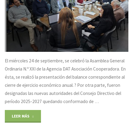
directiva
y
brindis
de
fin
El miércoles 24 de septiembre, se celebró la Asamblea General
de
Ordinaria N.º XXI de la Agencia DAT Asociación Cooperadora. En
ésta, se realizó la presentación del balance correspondiente al
año
cierre de ejercicio económico anual. ? Por otra parte, fueron
Agencia
designadas las nuevas autoridades del Consejo Directivo del
período 2025-2027 quedando conformado de …
DAT"
"Asamblea
LEER MÁS
General