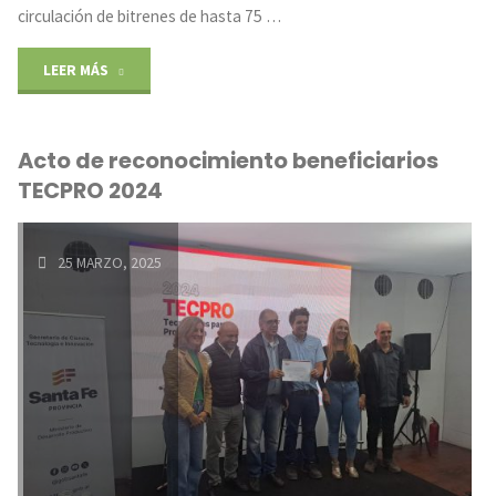
circulación de bitrenes de hasta 75 …
"Nuevo
LEER MÁS
equipamiento
Acto de reconocimiento beneficiarios
en
TECPRO 2024
la
DAT"
25 MARZO, 2025