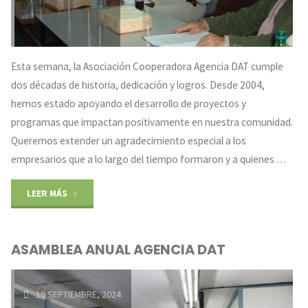
Esta semana, la Asociación Cooperadora Agencia DAT cumple
dos décadas de historia, dedicación y logros. Desde 2004,
hemos estado apoyando el desarrollo de proyectos y
programas que impactan positivamente en nuestra comunidad.
Queremos extender un agradecimiento especial a los
empresarios que a lo largo del tiempo formaron y a quienes …
"?
LEER MÁS
¡Celebramos
ASAMBLEA ANUAL AGENCIA DAT
20
años
19 SEPTIEMBRE, 2024