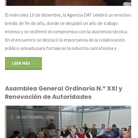
El miércoles 10 de diciembre, la Agencia DAT celebró un emotivo
brindis de fin de año, donde se despidió un año de trabajo
intenso y se reafirmó el compromiso con la asistencia técnica.
En el encuentro se destacó la importancia de la colaboración
público-privada para fortalecer la industria santafesina y …
"Última
LEER MÁS
reunión
Asamblea General Ordinaria N.º XXI y
del
Renovación de Autoridades
año
de
26 SEPTIEMBRE, 2025
comisión