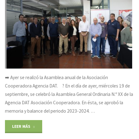
de
compromiso
y
trabajo
en
equipo!
➡️ Ayer se realizó la Asamblea anual de la Asociación
?"
Cooperadora Agencia DAT. ? En el día de ayer, miércoles 19 de
septiembre, se celebró la Asamblea General Ordinaria N.º XX de la
Agencia DAT Asociación Cooperadora. En ésta, se aprobó la
memoria y balance del periodo 2023-2024. …
"ASAMBLEA
LEER MÁS