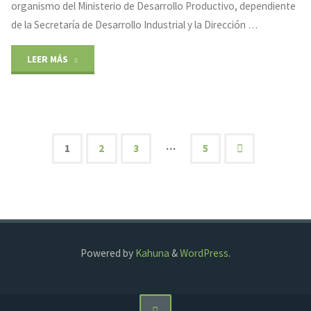
organismo del Ministerio de Desarrollo Productivo, dependiente
de la Secretaría de Desarrollo Industrial y la Dirección …
"Día
LEER MÁS
de
la
Industria"
…
1
2
3
5
Paginación
de
entradas
Powered by
Kahuna
&
WordPress
.