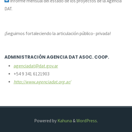
Informe mensual del estado de los proyectos de la Agencia
DAT.
¡Seguimos fortaleciendo la articulación público- privada!
ADMINISTRACIÓN AGENCIA DAT ASOC. COOP.
agenciadat@dat.gov.ar
+54 9 341 6121903
http://www.agenciadat.org.ar/
Powered by
Kahuna
&
WordPress
.